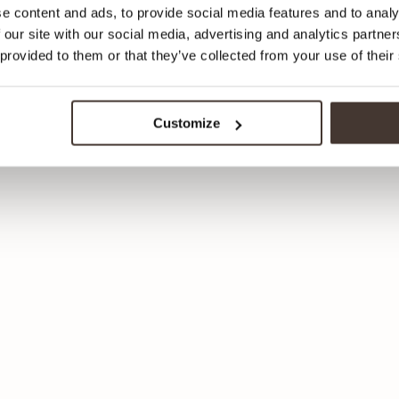
e content and ads, to provide social media features and to analy
 our site with our social media, advertising and analytics partn
kan worden gebruikt voor het
 provided to them or that they’ve collected from your use of their
ondernemer gelijktijdig in
Customize
ERNEMER