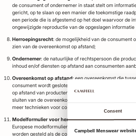
de consument of ondernemer in staat stelt om informatie
gericht, op te slaan op een manier die toekomstige raad
een periode die is afgestemd op het doel waarvoor de in
ongewijzigde reproductie van de opgeslagen informatie 
Herroepingsrecht
: de mogelijkheid van de consument o
zien van de overeenkomst op afstand;
Ondernemer
: de natuurlijke of rechtspersoon die produc
inhoud en/of diensten op afstand aan consumenten aanb
Overeenkomst op afstand
: een overeenkomst die tus
consument wordt gesloten in het kader van een georga
op afstand van producten, digitale inhoud en/of diensten,
sluiten van de overeenkomst uitsluitend of mede gebrui
meer technieken voor communicatie op afstand;
Consent
Modelformulier voor herroeping
: het in Bijlage I va
Europese modelformulier voor herroeping. Bijlage I hoeft 
Campbell Menswear website
worden gesteld als de consument ter zake van zijn best