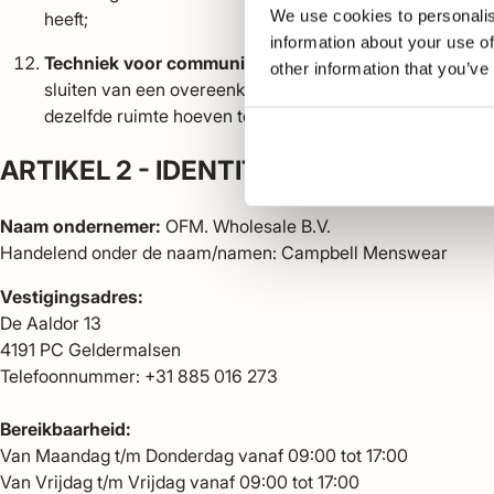
We use cookies to personalis
heeft;
information about your use of
Techniek voor communicatie op afstand
: middel dat 
other information that you’ve
sluiten van een overeenkomst, zonder dat consument en 
dezelfde ruimte hoeven te zijn samengekomen.
ARTIKEL 2 - IDENTITEIT VAN DE OND
Naam ondernemer:
OFM. Wholesale B.V.
Handelend onder de naam/namen: Campbell Menswear
Vestigingsadres:
De Aaldor 13
4191 PC Geldermalsen
Telefoonnummer: +31 885 016 273
Bereikbaarheid:
Van Maandag t/m Donderdag vanaf 09:00 tot 17:00
Van Vrijdag t/m Vrijdag vanaf 09:00 tot 17:00