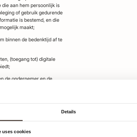
 die aan hem persoonlijk is
pleging of gebruik gedurende
formatie is bestemd, en die
mogelijk maakt;
m binnen de bedenktijd af te
ten, (toegang tot) digitale
iedt;
sen de ondernemer en de
niseerd systeem voor verkoop
 waarbij tot en met het
k gemaakt wordt van één of
Details
n deze voorwaarden opgenomen
niet ter beschikking te
 uses cookies
elling geen herroepingsrecht