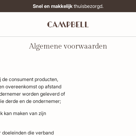
Op werkdagen vóór 12:00 besteld,
vandaag verzonden.
Algemene voorwaarden
j de consument producten,
 een overeenkomst op afstand
ondernemer worden geleverd of
 die derde en de ondernemer;
k kan maken van zijn
or doeleinden die verband