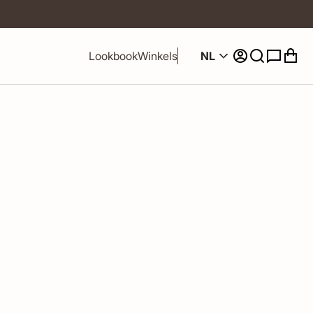
NL
Lookbook
Winkels