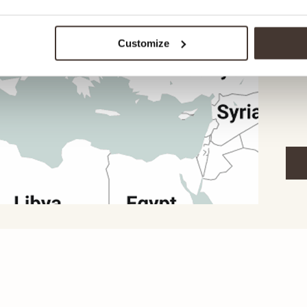
la l
étap
d'un
Customize