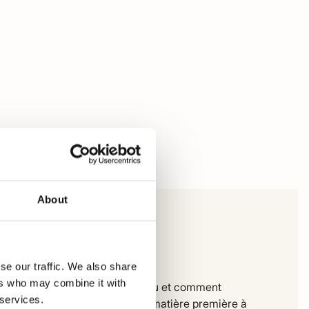
About
mpbell Vest
se our traffic. We also share
ers who may combine it with
 vous pouvez voir exactement où et comment
 services.
e vêtement est fabriqué. De la matière première à