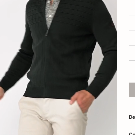
De
Co