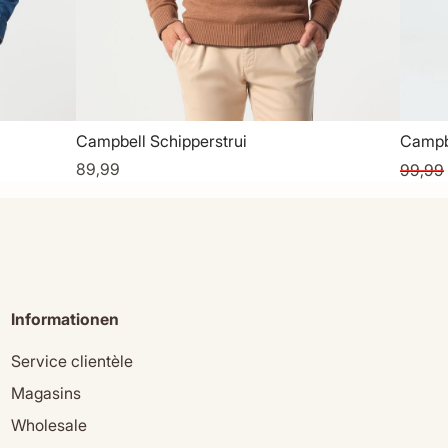
Campbell Schipperstrui
Campb
89,99
99,99
Informationen
Service clientèle
Magasins
Wholesale