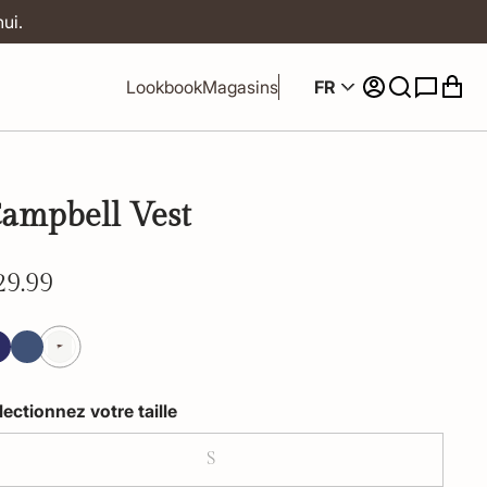
ui.
FR
Lookbook
Magasins
ampbell Vest
29.99
lectionnez votre taille
S