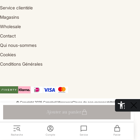
Service clientèle
Magasins
Wholesale
Contact
Qui nous-sommes
Cookies
Conditions Générales
© Copyright 2025 Campbell Menswear
Clause de non-responsabilité
Privacy
De Aaldor 13, 4191 PC, Geldermalsen - Pays-Bas
Ajouter au panier
Recherche
Compte
Service
Panier