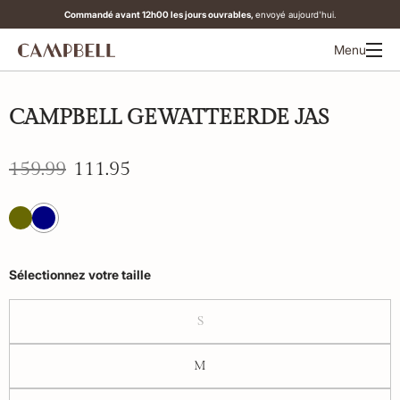
Commandé avant 12h00 les jours ouvrables,
envoyé aujourd'hui.
Menu
-30%
CAMPBELL GEWATTEERDE JAS
159.99
111.95
Sélectionnez votre taille
S
M