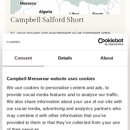
Campbell Salford Short
Ici, vous pouvez voir exactement où et comment votre
vêtement est fabriqué. De la matière première à la livraison
dans notre entrepôt, nous rendons chaque étape
transparente. De cette façon, vous êtes assuré d'un
Consent
Details
About
produit équitable et de haute qualité.
Voir le parcours de ce produit
Campbell Menswear website uses cookies
We use cookies to personalise content and ads, to
provide social media features and to analyse our traffic.
We also share information about your use of our site with
our social media, advertising and analytics partners who
may combine it with other information that you’ve
provided to them or that they’ve collected from your use
of their services.