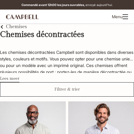
Commandé avant 12h00 les jours ouvrables,
envoyé aujourd'hui.
Menu
Chemises
Chemises décontractées
Les chemises décontractées Campbell sont disponibles dans diverses 
styles, couleurs et motifs. Vous pouvez opter pour une chemise unie 
ou pour un modèle avec un imprimé original. Ces chemises offrent 
plusieurs possibilités de port : portez-les de manière décontractée ou 
combinez-les avec un pull pour un look plus élégant. Lorsque les 
Lees meer
températures montent et que le soleil brille, une chemise Campbell à 
Filtrer & trier
manches courtes est le choix idéal. Découvrez ci-dessous la collection 
complète !