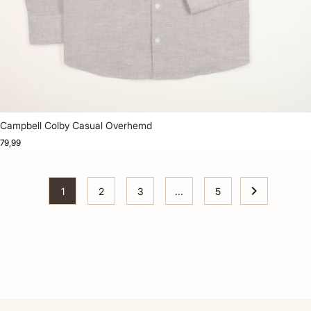
Campbell Colby Casual Overhemd
79,99
1
2
3
...
5