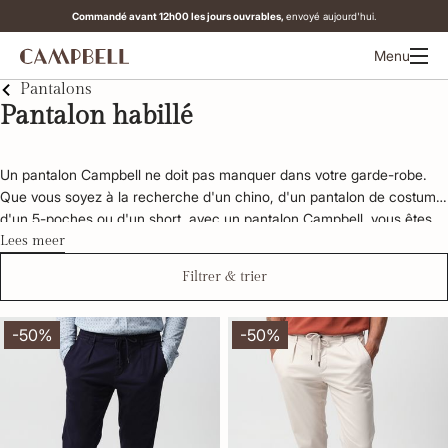
Commandé avant 12h00 les jours ouvrables,
envoyé aujourd'hui.
Menu
Pantalons
Pantalon habillé
Un pantalon Campbell ne doit pas manquer dans votre garde-robe. 
Que vous soyez à la recherche d'un chino, d'un pantalon de costume, 
d'un 5-poches ou d'un short, avec un pantalon Campbell, vous êtes 
toujours bien habillé. Les pantalons Campbell sont disponibles dans 
Lees meer
différentes couleurs, tailles et coupes. Vous trouverez à coup sûr le 
Filtrer & trier
pantalon qui correspond à votre style. Découvrez la gamme Campbell 
ci-dessous.
-50%
-50%