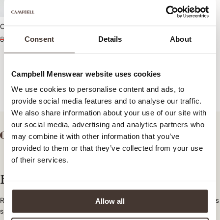
Campbell Heddle Pantalon
Consent
Details
About
89,95
44,95
Campbell Menswear website uses cookies
We use cookies to personalise content and ads, to
provide social media features and to analyse our traffic.
We also share information about your use of our site with
our social media, advertising and analytics partners who
may combine it with other information that you’ve
provided to them or that they’ve collected from your use
of their services.
Bulletin d'information
Restez informé des nouvelles collections, des tendances et des offres
Allow all
spéciales.