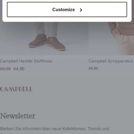
Customize
Campbell Heddle Stoffhose
Campbell Schipperstrui
89,95
44,95
89,99
Newsletter
Bleiben Sie informiert über neue Kollektionen, Trends und