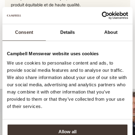
produit équitable et de haute qualité.
Voir le parcours de ce produit
Consent
Details
About
Campbell Menswear website uses cookies
We use cookies to personalise content and ads, to
provide social media features and to analyse our traffic.
We also share information about your use of our site with
Recommandé pour votre look
our social media, advertising and analytics partners who
may combine it with other information that you’ve
provided to them or that they’ve collected from your use
of their services.
Allow all