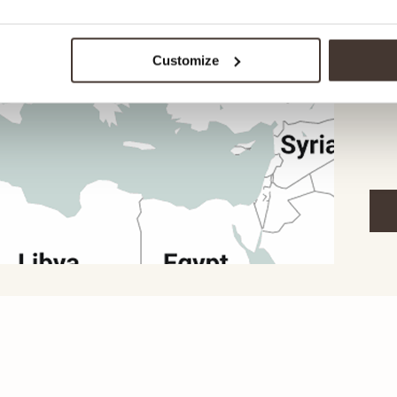
Ici,
votr
la l
Customize
étap
d'un