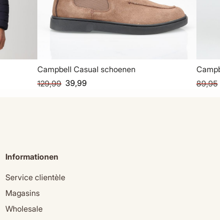
Campbell Casual schoenen
Campb
39,99
129,99
89,95
Informationen
Service clientèle
Magasins
Wholesale