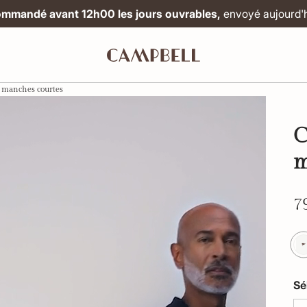
mmandé avant 12h00 les jours ouvrables,
envoyé aujourd'h
 manches courtes
C
m
7
Sé