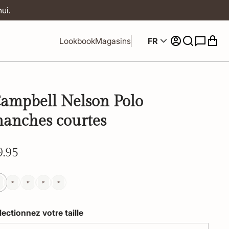
ui.
FR
Lookbook
Magasins
ampbell Nelson Polo
anches courtes
9.95
lectionnez votre taille