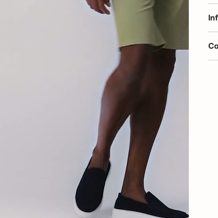
In
Co