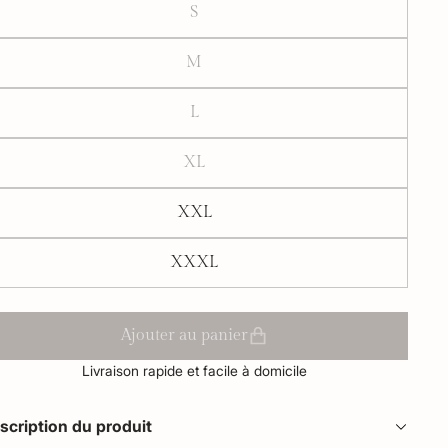
S
M
L
XL
XXL
XXXL
Ajouter au panier
Livraison rapide et facile à domicile
scription du produit