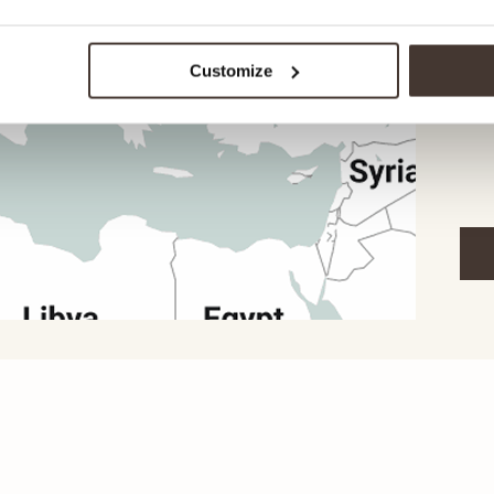
votr
la l
Customize
étap
d'un