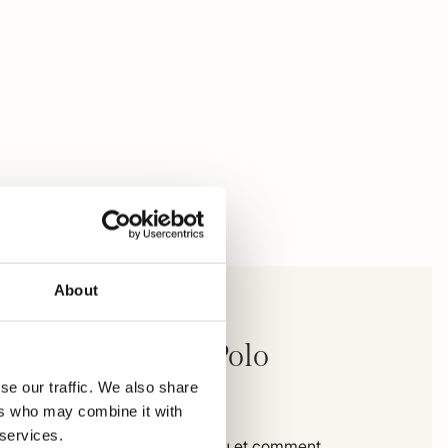
About
mpbell Nelson Polo
nches courtes
se our traffic. We also share
ers who may combine it with
 services.
 vous pouvez voir exactement où et comment