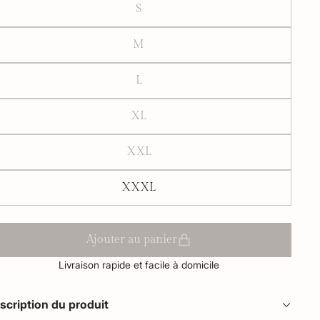
S
M
L
XL
XXL
XXXL
Ajouter au panier
Livraison rapide et facile à domicile
scription du produit