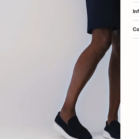
In
Co