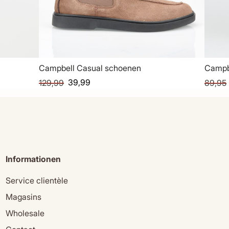
Campbell Casual schoenen
Campb
39,99
129,99
89,95
Informationen
Service clientèle
Magasins
Wholesale