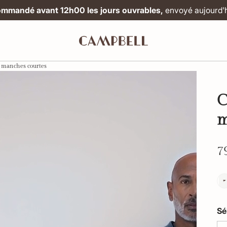
mmandé avant 12h00 les jours ouvrables,
envoyé aujourd'h
 manches courtes
C
m
7
Sé