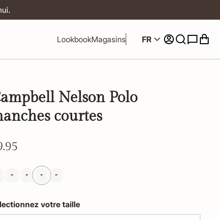
ui.
FR
Lookbook
Magasins
ampbell Nelson Polo
anches courtes
9.95
lectionnez votre taille