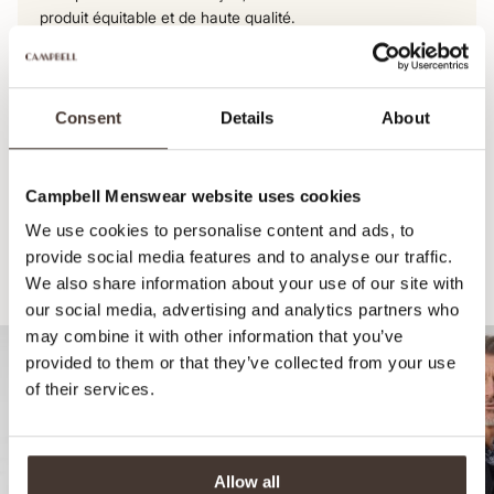
produit équitable et de haute qualité.
Voir le parcours de ce produit
Consent
Details
About
Campbell Menswear website uses cookies
We use cookies to personalise content and ads, to
provide social media features and to analyse our traffic.
We also share information about your use of our site with
Recommandé pour votre look
our social media, advertising and analytics partners who
may combine it with other information that you’ve
provided to them or that they’ve collected from your use
of their services.
Allow all