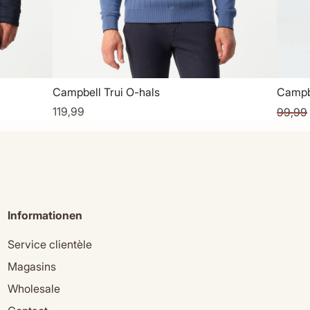
Campbell Trui O-hals
Campb
119,99
99,99
Informationen
Service clientèle
Magasins
Wholesale