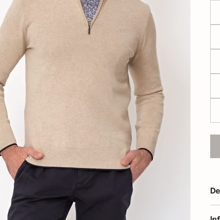
De
In