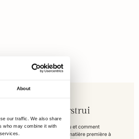
About
mpbell Schipperstrui
se our traffic. We also share
ers who may combine it with
 vous pouvez voir exactement où et comment
 services.
e vêtement est fabriqué. De la matière première à