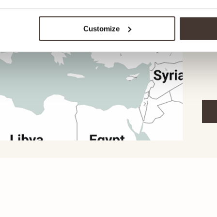
la l
étap
d'un
Customize