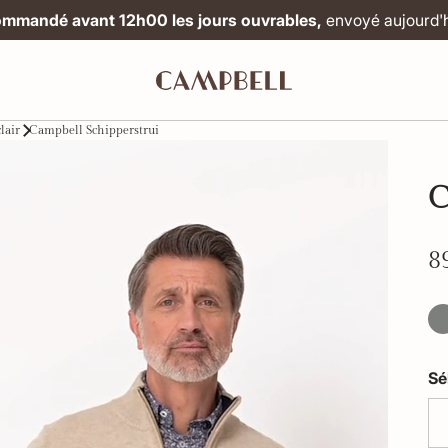
mmandé avant 12h00 les jours ouvrables,
envoyé aujourd'h
lair
Campbell Schipperstrui
C
8
Sé