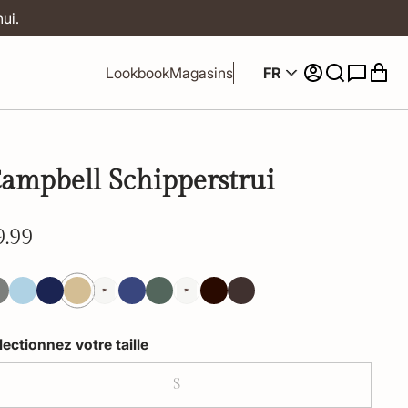
ui.
FR
Lookbook
Magasins
ampbell Schipperstrui
9.99
lectionnez votre taille
S