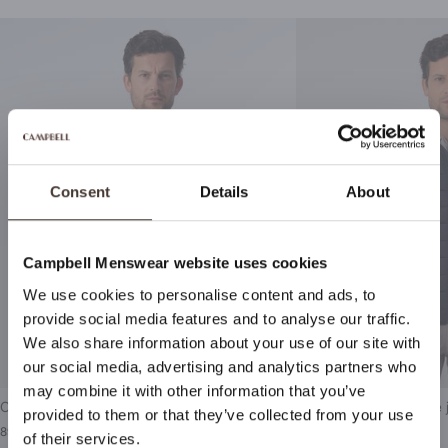
Consent
Details
About
Campbell Menswear website uses cookies
Bleiben Sie auf dem
We use cookies to personalise content and ads, to
Laufenden
provide social media features and to analyse our traffic.
We also share information about your use of our site with
Wenn Sie sich für den Newsletter von Campbell
our social media, advertising and analytics partners who
Menswear anmelden, werden Sie als Erster über neue
may combine it with other information that you’ve
Kollektionen, Sonderangebote und vieles mehr
Campbell Schipperstrui
Campbell Gewatteerde 
provided to them or that they’ve collected from your use
benachrichtigt!
89,99
179,99
125,95
of their services.