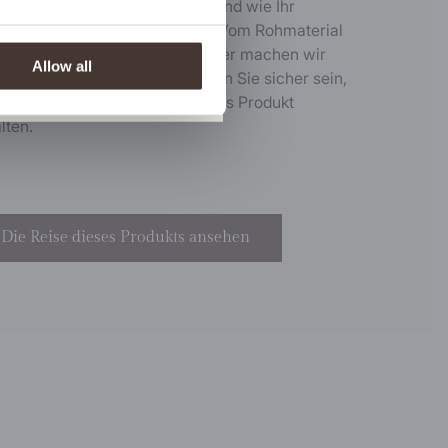
 können Sie genau sehen, wo und wie Ihr
dungsstück hergestellt wurde. Vom Rohmaterial
Abonnieren
zur Anlieferung in unserem Lager machen wir
Allow all
n Schritt transparent. So können Sie sicher sein,
 Sie ein ehrliches, hochwertiges Produkt
lten.
Die Reise dieses Produkts ansehen