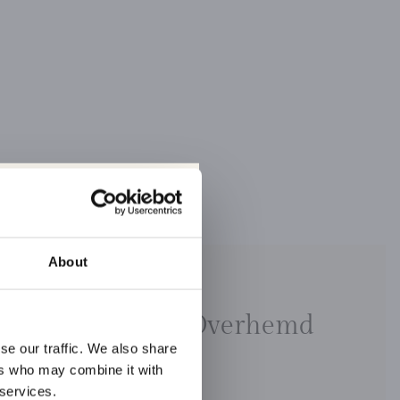
auf dem
About
ampbell Casual Overhemd
wsletter von Campbell
se our traffic. We also share
M
en Sie als Erster über
ers who may combine it with
rangebote und vieles
 services.