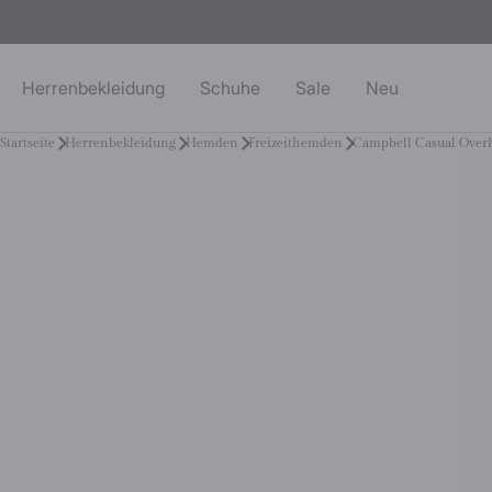
Herrenbekleidung
Schuhe
Sale
Neu
Startseite
Herrenbekleidung
Hemden
Freizeithemden
Campbell Casual Ove