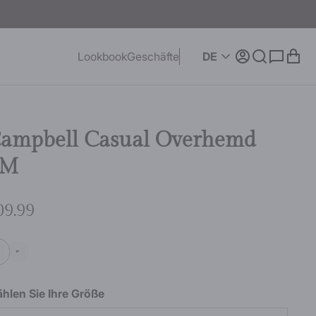
DE
Lookbook
Geschäfte
ampbell Casual Overhemd
LM
09.99
hlen Sie Ihre Größe