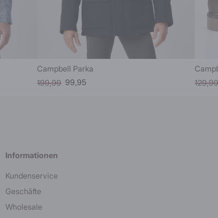
Campbell Parka
Campb
99,95
199,99
129,9
Informationen
Kundenservice
Geschäfte
Wholesale