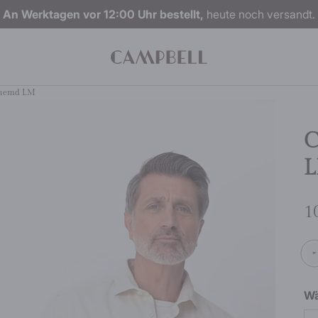
An Werktagen vor 12:00 Uhr bestellt,
heute noch versandt.
rhemd LM
C
1
Wä