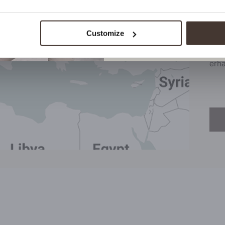
Hier
Klei
bis 
Customize
jede
dass
erha