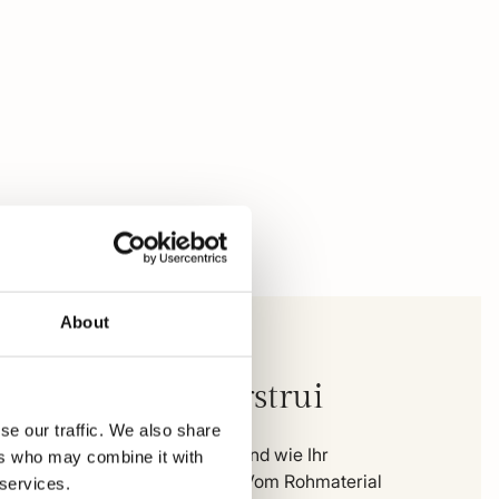
About
mpbell Schipperstrui
se our traffic. We also share
 können Sie genau sehen, wo und wie Ihr
ers who may combine it with
dungsstück hergestellt wurde. Vom Rohmaterial
 services.