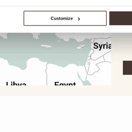
bis 
jede
dass
Customize
erha