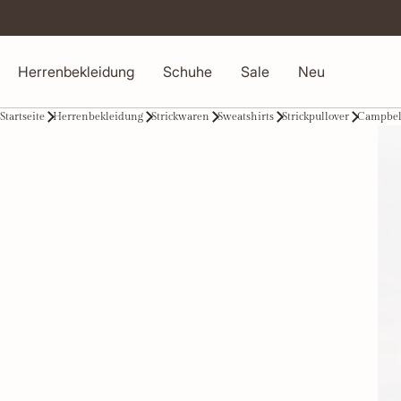
Herrenbekleidung
Schuhe
Sale
Neu
Startseite
Herrenbekleidung
Strickwaren
Sweatshirts
Strickpullover
Campbell