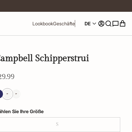
DE
Lookbook
Geschäfte
ampbell Schipperstrui
29.99
hlen Sie Ihre Größe
S