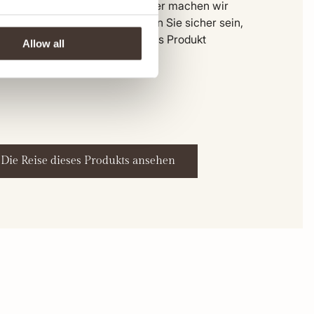
zur Anlieferung in unserem Lager machen wir
n Schritt transparent. So können Sie sicher sein,
 Sie ein ehrliches, hochwertiges Produkt
Allow all
lten.
Die Reise dieses Produkts ansehen