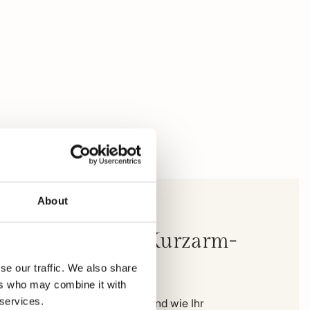
About
ampbell Nelson Kurzarm-
lo
se our traffic. We also share
ers who may combine it with
 services.
 können Sie genau sehen, wo und wie Ihr