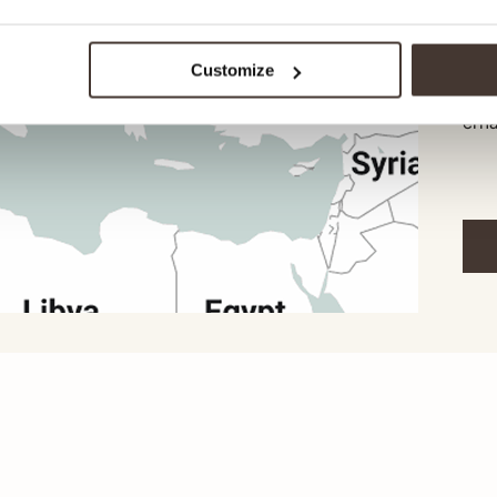
Klei
bis 
jede
Customize
dass
erha