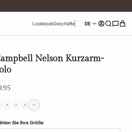
DE
Lookbook
Geschäfte
ampbell Nelson Kurzarm-
olo
9.95
hlen Sie Ihre Größe