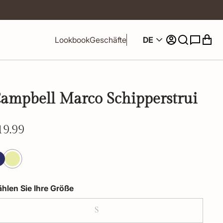
DE
Lookbook
Geschäfte
ampbell Marco Schipperstrui
19.99
hlen Sie Ihre Größe
S