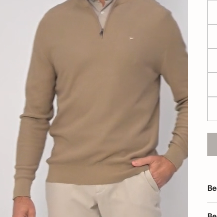
Be
Be