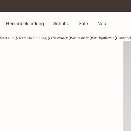
Herrenbekleidung
Schuhe
Sale
Neu
Startseite
Herrenbekleidung
Strickwaren
Sweatshirts
Strickpullover
Campbell