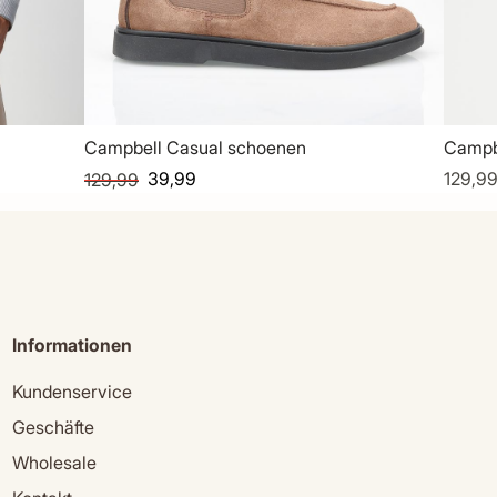
Campbell Casual schoenen
Campb
39,99
129,9
129,99
Informationen
Kundenservice
Geschäfte
Wholesale