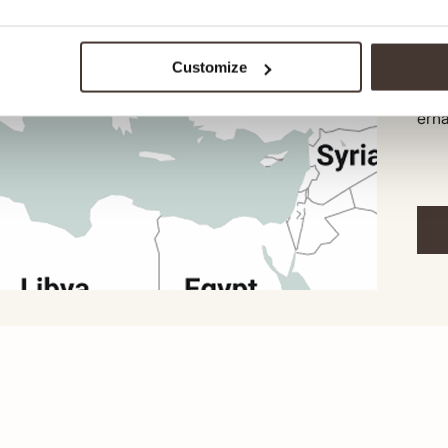
Klei
bis 
Customize
jede
dass
erha