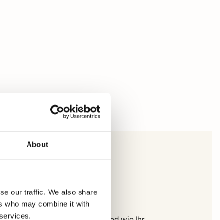
About
ampbell Marco
hipperstrui
se our traffic. We also share
ers who may combine it with
 services.
 können Sie genau sehen, wo und wie Ihr