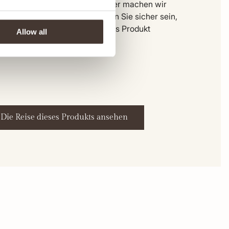
zur Anlieferung in unserem Lager machen wir
n Schritt transparent. So können Sie sicher sein,
 Sie ein ehrliches, hochwertiges Produkt
Allow all
lten.
Die Reise dieses Produkts ansehen