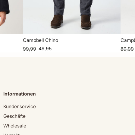
Campbell Chino
Campb
49,95
99,99
89,99
Informationen
Kundenservice
Geschäfte
Wholesale