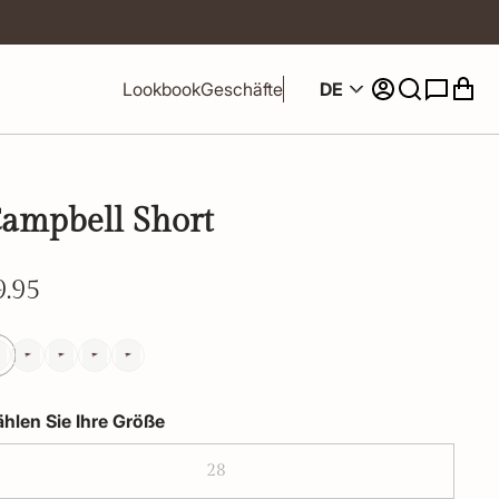
DE
Lookbook
Geschäfte
ampbell Short
9.95
hlen Sie Ihre Größe
28