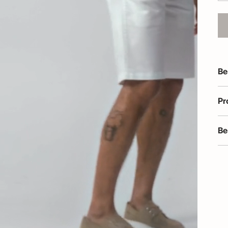
Be
Pr
Be