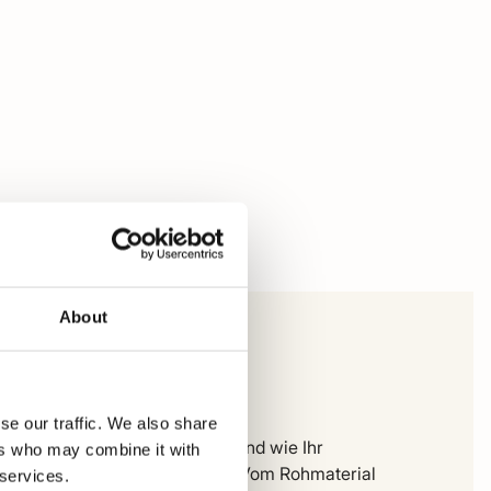
About
mpbell Short
se our traffic. We also share
 können Sie genau sehen, wo und wie Ihr
ers who may combine it with
dungsstück hergestellt wurde. Vom Rohmaterial
 services.