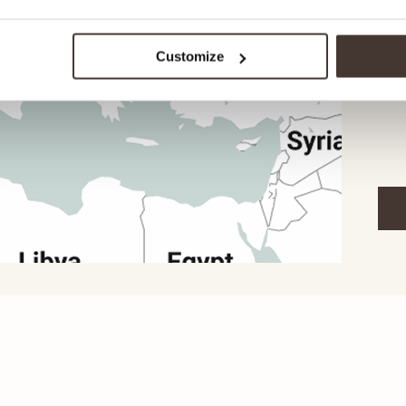
bis 
jede
dass
Customize
erha